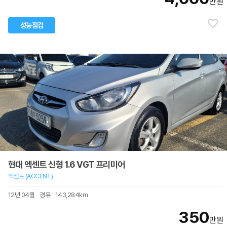
만원
성능점검
현대 엑센트 신형 1.6 VGT 프리미어
엑센트 (ACCENT)
12년 04월
경유
143,284km
350
만원