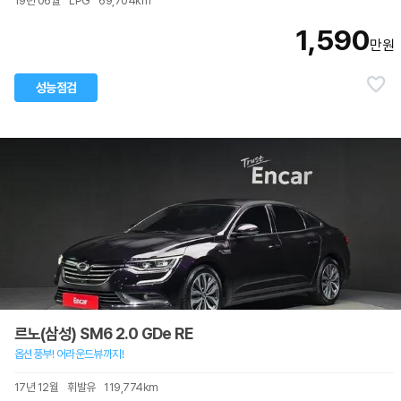
19년 06월
LPG
69,704km
1,590
만원
성능점검
르노(삼성) SM6 2.0 GDe RE
옵션풍부! 어라운드뷰까지!
17년 12월
휘발유
119,774km