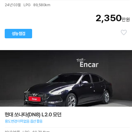
24년 03월
LPG
89,580km
2,350
만원
성능점검
현대 쏘나타(DN8) L2.0 모던
용도변경이력없음 옵션좋음