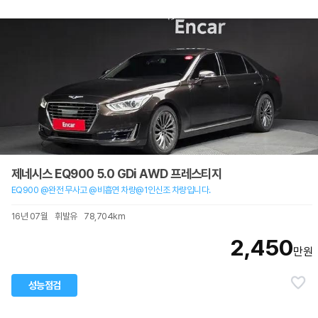
제네시스 EQ900 5.0 GDi AWD 프레스티지
EQ900 @완전 무사고 @비흡연 차량@1인신조 차량입니다.
16년 07월
휘발유
78,704km
2,450
만원
성능점검