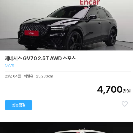
제네시스 GV70 2.5T AWD 스포츠
GV70
23년 04월
휘발유
25,233km
4,700
만원
성능점검