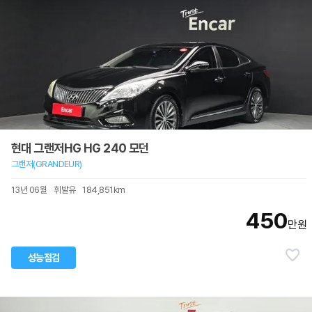
현대 그랜저HG HG 240 모던
그랜저(GRANDEUR)
13년 06월
휘발유
184,851km
450
만원
성능점검