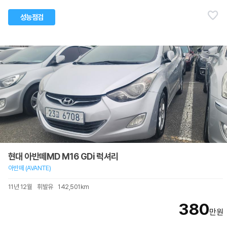
성능점검
현대 아반떼MD M16 GDi 럭셔리
아반떼 (AVANTE)
11년 12월
휘발유
142,501km
380
만원