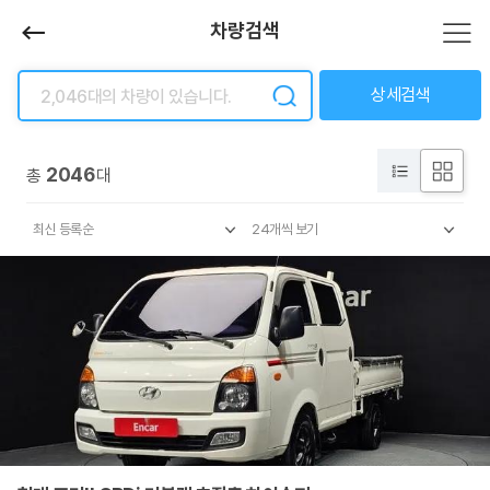
차량검색
상세검색
2046
총
대