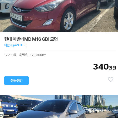
현대 아반떼MD M16 GDi 모던
아반떼 (AVANTE)
12년 11월
휘발유
170,306km
340
만원
성능점검