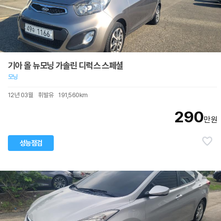
기아 올 뉴모닝 가솔린 디럭스 스페셜
모닝
12년 03월
휘발유
191,560km
290
만원
성능점검