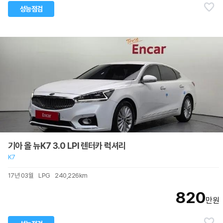
성능점검
기아 올 뉴K7 3.0 LPI 렌터카 럭셔리
K7
17년 03월
LPG
240,226km
820
만원