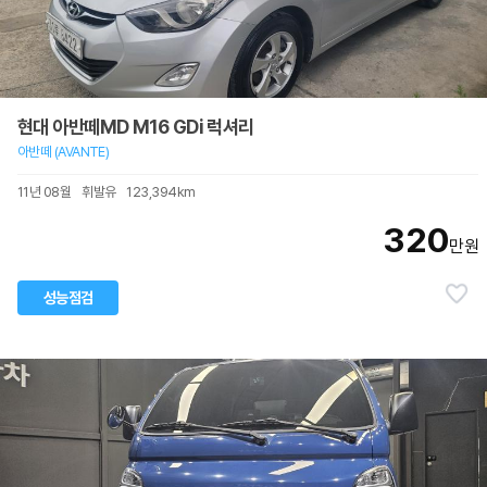
현대 아반떼MD M16 GDi 럭셔리
아반떼 (AVANTE)
11년 08월
휘발유
123,394km
320
만원
성능점검