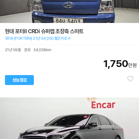
현대 포터II CRDi 슈퍼캡 초장축 스마트
포터Ⅱ (PORTERⅡ) 21년 54,000 짧은키로수
21년 09월
경유
54,058km
1,750
만원
성능점검