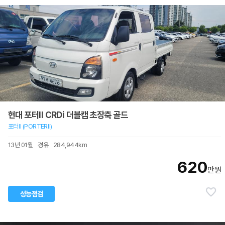
현대 포터II CRDi 더블캡 초장축 골드
포터Ⅱ (PORTERⅡ)
13년 01월
경유
284,944km
620
만원
성능점검