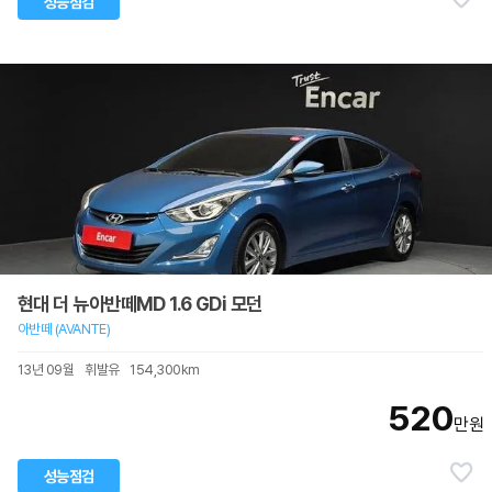
성능점검
현대 더 뉴아반떼MD 1.6 GDi 모던
아반떼 (AVANTE)
13년 09월
휘발유
154,300km
520
만원
성능점검