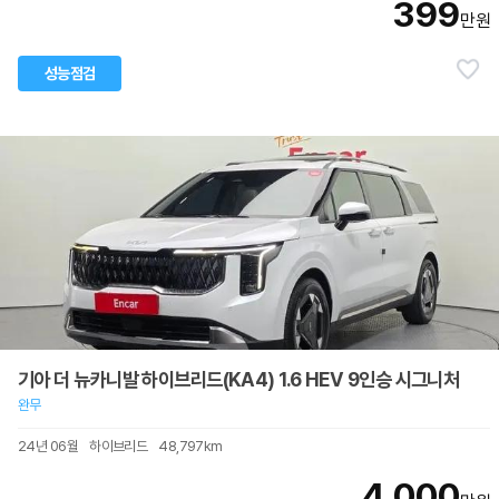
399
만원
성능점검
기아 더 뉴카니발 하이브리드(KA4) 1.6 HEV 9인승 시그니처
완무
24년 06월
하이브리드
48,797km
4,000