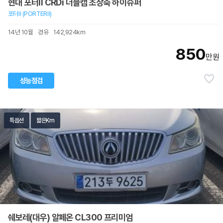
현대 포터II CRDi 더블캡 초장축 하이슈퍼
포터Ⅱ (PORTERⅡ)
14년 10월
경유
142,924km
850
만원
성능점검
특옵션
짧은Km
쉐보레(대우) 알페온 CL300 프리미엄