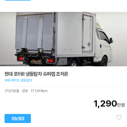
현대 포터II 냉동탑차 슈퍼캡 초저온
파워게이트 냉동탑차
17년 05월
경유
177,415km
1,290
만원
성능점검