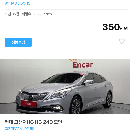
알페온 3.0 DOHC
11년 05월
휘발유
132,022km
350
만원
성능점검
현대 그랜저HG HG 240 모던
그랜저(GRANDEUR)