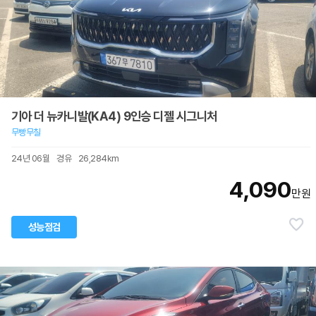
기아 더 뉴카니발(KA4) 9인승 디젤 시그니처
무빵무칠
24년 06월
경유
26,284km
4,090
만원
성능점검