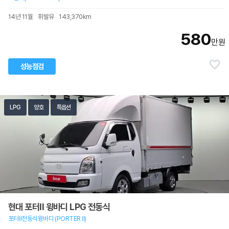
14년 11월
휘발유
143,370km
580
만원
성능점검
LPG
양호
특옵션
현대 포터II 윙바디 LPG 전동식
포터Ⅱ전동식윙바디 (PORTER Ⅱ)