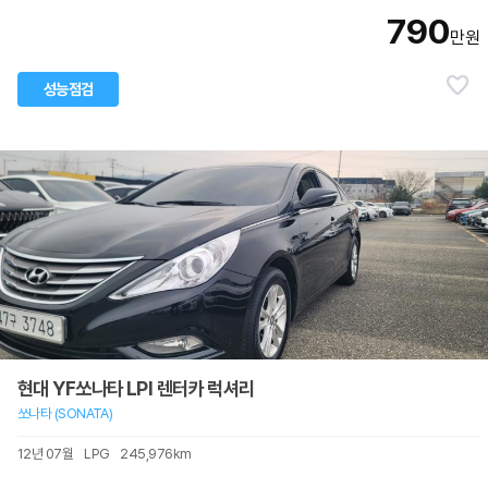
790
만원
성능점검
현대 YF쏘나타 LPI 렌터카 럭셔리
쏘나타 (SONATA)
12년 07월
LPG
245,976km