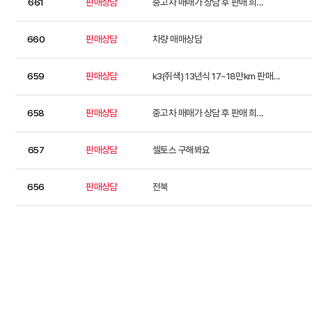
661
판매상담
중고차 매매가 상담 후 판매 희...
660
판매상담
차량 매매상담
659
판매상담
k3(쥐색) 13년식 17~18만km 판매...
658
판매상담
중고차 매매가 상담 후 판매 희...
657
판매상담
셀토스 구해봐요
656
판매상담
전북