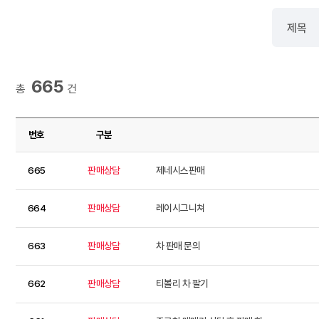
665
총
건
번호
구분
665
판매상담
제네시스판매
664
판매상담
레이시그니쳐
663
판매상담
차 판매 문의
662
판매상담
티볼리 차 팔기