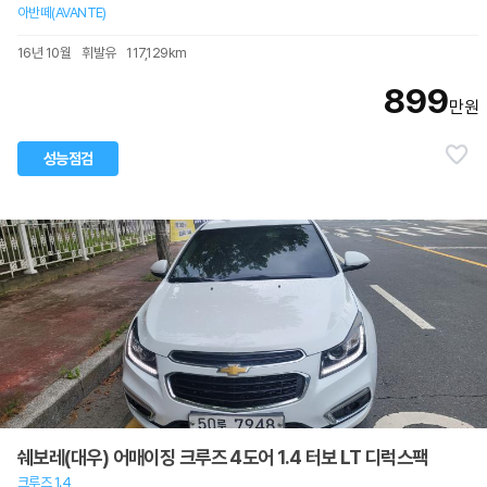
아반떼(AVANTE)
16년 10월
휘발유
117,129km
899
만원
성능점검
쉐보레(대우) 어매이징 크루즈 4도어 1.4 터보 LT 디럭스팩
크루즈 1.4