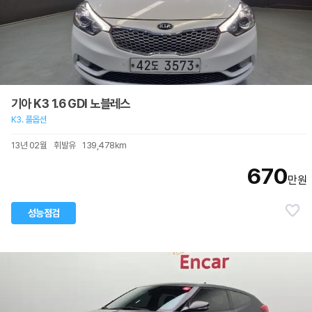
기아 K3 1.6 GDI 노블레스
K3. 풀옵션
13년 02월
휘발유
139,478km
670
만원
성능점검