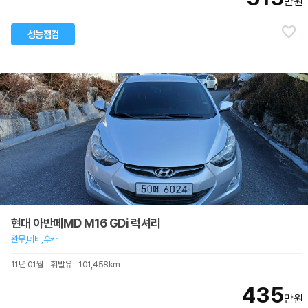
만원
성능점검
현대 아반떼MD M16 GDi 럭셔리
완무,네비,후카
11년 01월
휘발유
101,458km
435
만원