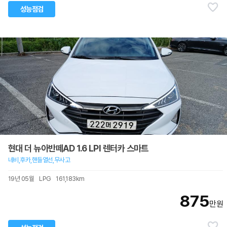
성능점검
현대 더 뉴아반떼AD 1.6 LPI 렌터카 스마트
네비,후카,핸들열선,무사고
19년 05월
LPG
161,183km
875
만원