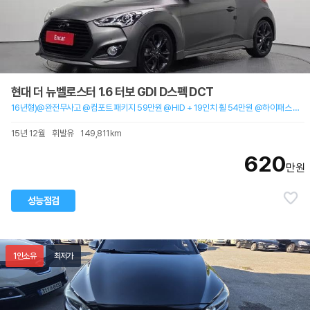
현대 더 뉴벨로스터 1.6 터보 GDI D스펙 DCT
16년형)@완전무사고 @컴포트 패키지 59만원 @HID + 19인치 휠 54만원 @하이패스 25만원
15년 12월
휘발유
149,811km
620
만원
성능점검
1인소유
최저가