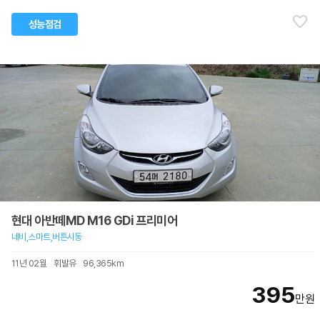
성능점검
현대 아반떼MD M16 GDi 프리미어
네비,스마트,버튼시동
11년 02월
휘발유
96,365km
395
만원