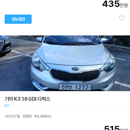
435
만원
성능점검
기아 K3 1.6 GDI 디럭스
K3
14년 07월
휘발유
89,286km
515