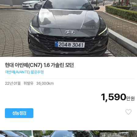
현대 아반떼(CN7) 1.6 가솔린 모던
아반떼(AVANTE) 짧은주행
22년 01월
휘발유
36,000km
1,590
만원
성능점검