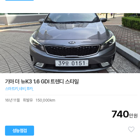
기아 더 뉴K3 1.6 GDI 트렌디 스타일
스마트키,네비,후카,
16년 11월
휘발유
150,000km
740
만원
성능점검