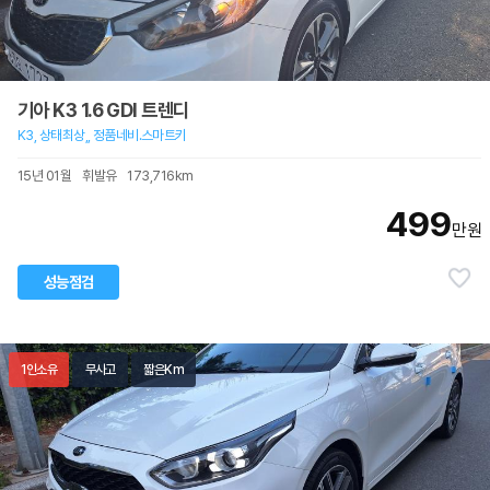
기아 K3 1.6 GDI 트렌디
K3, 상태최상,, 정품네비.스마트키
15년 01월
휘발유
173,716km
499
만원
성능점검
1인소유
무사고
짧은Km