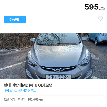
595
만원
성능점검
현대 아반떼MD M16 GDi 모던
네비,스마트,버튼시동,썬루프
12년 10월
휘발유
152,959km