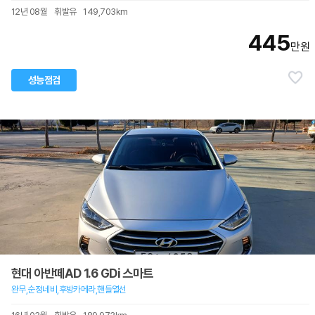
12년 08월
휘발유
149,703km
445
만원
성능점검
현대 아반떼AD 1.6 GDi 스마트
완무,순정네비,후방카메라,핸들열선