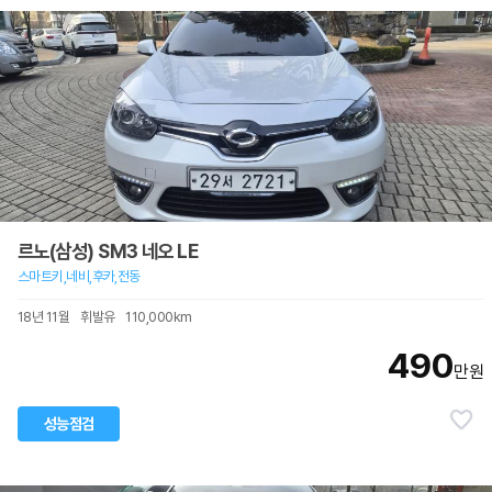
르노(삼성) SM3 네오 LE
스마트키,네비,후카,전동
18년 11월
휘발유
110,000km
490
만원
성능점검