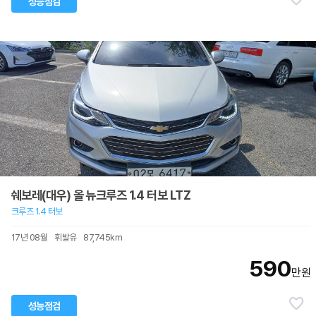
성능점검
쉐보레(대우) 올 뉴크루즈 1.4 터보 LTZ
크루즈 1.4 터보
17년 08월
휘발유
87,745km
590
만원
성능점검