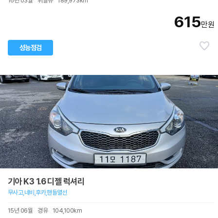
16년 03월
휘발유
189,973km
615
만원
성능점검
기아 K3 1.6 디젤 럭셔리
무사고,네비,후카,핸들열선
15년 06월
경유
104,100km