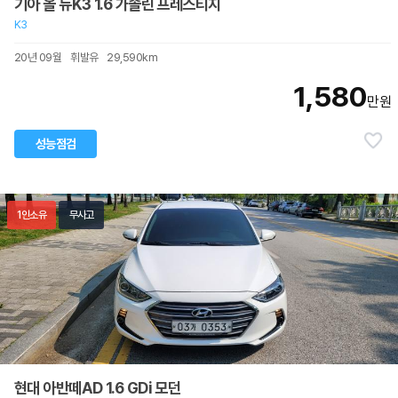
기아 올 뉴K3 1.6 가솔린 프레스티지
K3
20년 09월
휘발유
29,590km
1,580
만원
성능점검
1인소유
무사고
현대 아반떼AD 1.6 GDi 모던