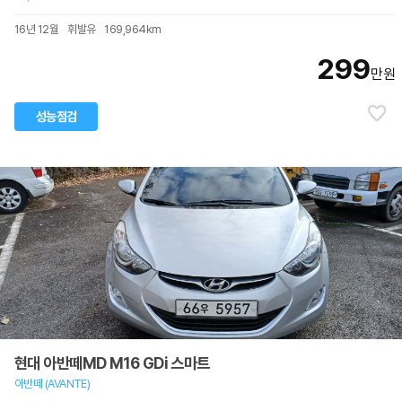
16년 12월
휘발유
169,964km
299
만원
성능점검
현대 아반떼MD M16 GDi 스마트
아반떼 (AVANTE)