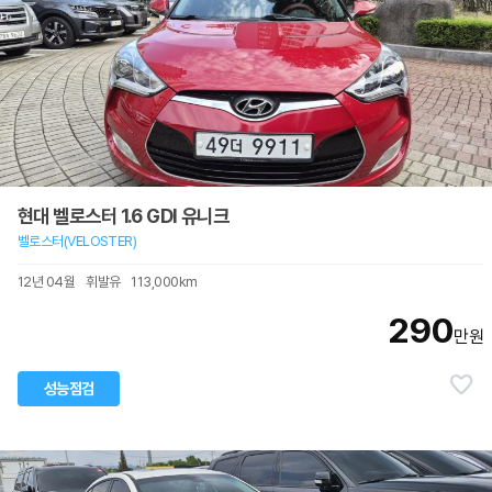
현대 벨로스터 1.6 GDI 유니크
벨로스터(VELOSTER)
12년 04월
휘발유
113,000km
290
만원
성능점검