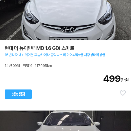
현대 더 뉴아반떼MD 1.6 GDi 스마트
15년각자 네비게이션 후방카메라 블랙박스 타이어4짝A급 차량상태최상급
14년 09월
휘발유
117,095km
499
만원
성능점검