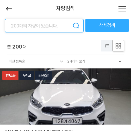
차량검색
상세검색
200
총
대
1인소유
무사고
짧은Km