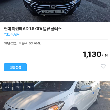
현대 아반떼AD 1.6 GDi 밸류 플러스
1인신조, 완무
18년 02월
휘발유
53,764km
1,130
만원
성능점검
양호
개인
보증