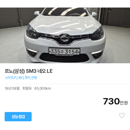
르노(삼성) SM3 네오 LE
스마트키,네비,후카,전동
19년 09월
휘발유
65,000km
730
만원
성능점검